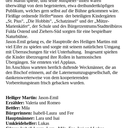
den Martin spielte, und seine Mitspieler*innen waren
überwältigt von dem begeisterten, etwa dreihundertköpfigen
Publikum, welches gern selbst auf die Bühne gekommen wäre.
Fleißige ordnende Helfer*innen der beteiligten Kindergärten
„St. Pius“, „Die Hobbits“, „Schatzinsel“ und der „Mütze-
Marienkäfer“, der Schule und des Bürgerzentrums/Stadtteilbüros
Fulda Ostend und Ziehers-Süd sorgten für eine bespielbare
Naturbühne.
Jason-Emil gelang es, die Hauptrolle des Heiligen Martins mit
viel Eifer zu spielen und sorgte mit seinem natürlichen Umgang
mit Überraschungen für viel Unterhaltung. Insgesamt spielten
die Kinder überzeugend ihre Rollen in harmonischen
Übergängen. Sie ernteten viel Applaus.
Im Anschluss warteten herrlich duftende Weckmänner, die an
den Bischof erinnern, auf die Laternenumzugsgesellschaft, die
dankenswerterweise von dem kooperierenden
Vorbereitungsteam frisch gebacken wurden.
Heiliger Martin:
Jason-Emil
Erzähler:
Valeria und Romeo
Bettler:
Mila
Bürgerinnen:
Isabell-Laura und Fee
Hauptmänner:
Lara und Isai
Umkleidehelfer:
Lukas