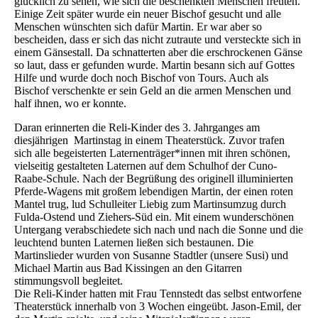
glücklich zu sehen, wie sich die beschenkten Menschen freuten.
Einige Zeit später wurde ein neuer Bischof gesucht und alle
Menschen wünschten sich dafür Martin. Er war aber so
bescheiden, dass er sich das nicht zutraute und versteckte sich in
einem Gänsestall. Da schnatterten aber die erschrockenen Gänse
so laut, dass er gefunden wurde. Martin besann sich auf Gottes
Hilfe und wurde doch noch Bischof von Tours. Auch als
Bischof verschenkte er sein Geld an die armen Menschen und
half ihnen, wo er konnte.
Daran erinnerten die Reli-Kinder des 3. Jahrganges am
diesjährigen Martinstag in einem Theaterstück. Zuvor trafen
sich alle begeisterten Laternenträger*innen mit ihren schönen,
vielseitig gestalteten Laternen auf dem Schulhof der Cuno-
Raabe-Schule. Nach der Begrüßung des originell illuminierten
Pferde-Wagens mit großem lebendigen Martin, der einen roten
Mantel trug, lud Schulleiter Liebig zum Martinsumzug durch
Fulda-Ostend und Ziehers-Süd ein. Mit einem wunderschönen
Untergang verabschiedete sich nach und nach die Sonne und die
leuchtend bunten Laternen ließen sich bestaunen. Die
Martinslieder wurden von Susanne Stadtler (unsere Susi) und
Michael Martin aus Bad Kissingen an den Gitarren
stimmungsvoll begleitet.
Die Reli-Kinder hatten mit Frau Tennstedt das selbst entworfene
Theaterstück innerhalb von 3 Wochen eingeübt. Jason-Emil, der