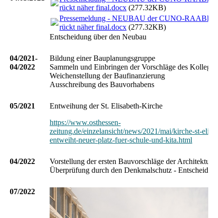
rückt näher final.docx
(277.32KB)
Pressemeldung - NEUBAU der CUNO-RAABE
rückt näher final.docx
(277.32KB)
Entscheidung über den Neubau
04/2021-
Bildung einer Bauplanungsgruppe
04/2022
Sammeln und Einbringen der Vorschläge des Kollegi
Weichenstellung der Baufinanzierung
Ausschreibung des Bauvorhabens
05/2021
Entweihung der St. Elisabeth-Kirche
https://www.osthessen-
zeitung.de/einzelansicht/news/2021/mai/kirche-st-elisa
entweiht-neuer-platz-fuer-schule-und-kita.html
04/2022
Vorstellung der ersten Bauvorschläge der Architekturbü
Überprüfung durch den Denkmalschutz - Entscheidun
07/2022