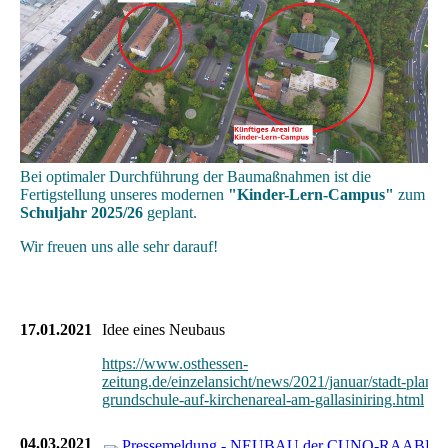
Bei optimaler Durchführung der Baumaßnahmen ist die
Fertigstellung unseres modernen
"Kinder-Lern-Campus"
zum
Schuljahr 2025/26
geplant.
Wir freuen uns alle sehr darauf!
17.01.2021
Idee eines Neubaus
https://www.osthessen-
zeitung.de/einzelansicht/news/2021/januar/stadt-plant-
grundschule-auf-kirchenareal-am-gallasiniring.html
04.03.2021
Pressemeldung - NEUBAU der CUNO-RAABE