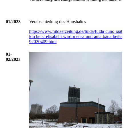
01/2023
Verabschiedung des Haushaltes
https://www.fuldaerzeitung.de/fulda/fulda-cuno-raabe-
kirche-st-elisabeth-wird-mensa-und-aula-bauarbeiten-
92020409.html
01-
02/2023