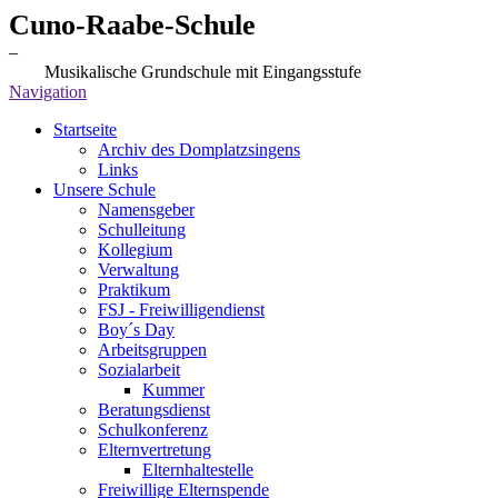
Cuno-Raa
be-Schule
–
Musikalische Grundschule mit Eingangsstufe
Navigation
Startseite
Archiv des Domplatzsingens
Links
Unsere Schule
Namensgeber
Schulleitung
Kollegium
Verwaltung
Praktikum
FSJ - Freiwilligendienst
Boy´s Day
Arbeitsgruppen
Sozialarbeit
Kummer
Beratungsdienst
Schulkonferenz
Elternvertretung
Elternhaltestelle
Freiwillige Elternspende