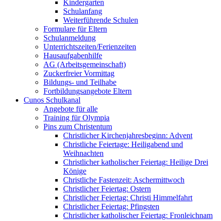
Kindergarten
Schulanfang
Weiterführende Schulen
Formulare für Eltern
Schulanmeldung
Unterrichtszeiten/Ferienzeiten
Hausaufgabenhilfe
AG (Arbeitsgemeinschaft)
Zuckerfreier Vormittag
Bildungs- und Teilhabe
Fortbildungsangebote Eltern
Cunos Schulkanal
Angebote für alle
Training für Olympia
Pins zum Christentum
Christlicher Kirchenjahresbeginn: Advent
Christliche Feiertage: Heiligabend und
Weihnachten
Christlicher katholischer Feiertag: Heilige Drei
Könige
Christliche Fastenzeit: Aschermittwoch
Christlicher Feiertag: Ostern
Christlicher Feiertag: Christi Himmelfahrt
Christlicher Feiertag: Pfingsten
Christlicher katholischer Feiertag: Fronleichnam