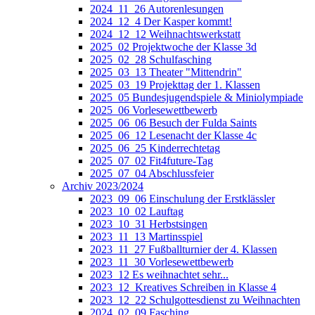
2024_11_26 Autorenlesungen
2024_12_4 Der Kasper kommt!
2024_12_12 Weihnachtswerkstatt
2025_02 Projektwoche der Klasse 3d
2025_02_28 Schulfasching
2025_03_13 Theater "Mittendrin"
2025_03_19 Projekttag der 1. Klassen
2025_05 Bundesjugendspiele & Miniolympiade
2025_06 Vorlesewettbewerb
2025_06_06 Besuch der Fulda Saints
2025_06_12 Lesenacht der Klasse 4c
2025_06_25 Kinderrechtetag
2025_07_02 Fit4future-Tag
2025_07_04 Abschlussfeier
Archiv 2023/2024
2023_09_06 Einschulung der Erstklässler
2023_10_02 Lauftag
2023_10_31 Herbstsingen
2023_11_13 Martinsspiel
2023_11_27 Fußballturnier der 4. Klassen
2023_11_30 Vorlesewettbewerb
2023_12 Es weihnachtet sehr...
2023_12_Kreatives Schreiben in Klasse 4
2023_12_22 Schulgottesdienst zu Weihnachten
2024_02_09 Fasching