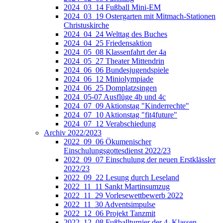
2024_03_14 Fußball Mini-EM
2024_03_19 Ostergarten mit Mitmach-Stationen
Christuskirche
2024_04_24 Welttag des Buches
2024_04_25 Friedensaktion
2024_05_08 Klassenfahrt der 4a
2024_05_27 Theater Mittendrin
2024_06_06 Bundesjugendspiele
2024_06_12 Miniolympiade
2024_06_25 Domplatzsingen
2024_05-07 Ausflüge 4b und 4c
2024_07_09 Aktionstag "Kinderrechte"
2024_07_10 Aktionstag "fit4future"
2024_07_12 Verabschiedung
Archiv 2022/2023
2022_09_06 Ökumenischer
Einschulungsgottesdienst 2022/23
2022_09_07 Einschulung der neuen Erstklässler
2022/23
2022_09_22 Lesung durch Leseland
2022_11_11 Sankt Martinsumzug
2022_11_29 Vorlesewettbewerb 2022
2022_11_30 Adventsimpulse
2022_12_06 Projekt Tanzmit
2022_12_08 Fußballturnier der 4. Klassen