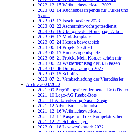
2022_12_15 Weihnachtswerkstatt 2022
2023_02_14 Kuchenbasarspende für Türkei und
Syrien
2023_02_17 Faschingsfeier 2023
2023_02_22 Aschermittwochsgottesdienst
2023_05_16 Übergabe der Homepage-Arbeit
2023_05_17 Miniolympiade
2023_05_24 Hessen bewegt sich!
2023_06_14 Projekt Stadtteil
2023_06_15 Bundesjugendspiele
2023_06_21 Projekt Mein Körper gehört mir
2023_06_23 Walderlebnistag der 3. Klassen
2023_07_06 Domplatzsingen 2023
2023_07_15 Schulfest
2023_07_21 Verabschiedung der Viertklässler
Archiv 2021/2022
2021_09 Begrüßungsfeier der neuen Erstklässler
2021_10 Lego-AG Raabe-Bots
2021_11 Autorenlesung Nasrin Siege
2021_12 Adventsmusik-Impulse
2021_12_16 Weihnachtswerkstatt
2021_12_17 Kasper und das Rumpelstilzchen
2021_12_21 Schnitzeljagd
2022_01_18 Lesewettbewerb 2022