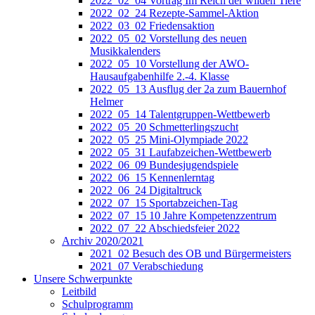
2022_02_04 Vortrag Im Reich der wilden Tiere
2022_02_24 Rezepte-Sammel-Aktion
2022_03_02 Friedensaktion
2022_05_02 Vorstellung des neuen
Musikkalenders
2022_05_10 Vorstellung der AWO-
Hausaufgabenhilfe 2.-4. Klasse
2022_05_13 Ausflug der 2a zum Bauernhof
Helmer
2022_05_14 Talentgruppen-Wettbewerb
2022_05_20 Schmetterlingszucht
2022_05_25 Mini-Olympiade 2022
2022_05_31 Laufabzeichen-Wettbewerb
2022_06_09 Bundesjugendspiele
2022_06_15 Kennenlerntag
2022_06_24 Digitaltruck
2022_07_15 Sportabzeichen-Tag
2022_07_15 10 Jahre Kompetenzzentrum
2022_07_22 Abschiedsfeier 2022
Archiv 2020/2021
2021_02 Besuch des OB und Bürgermeisters
2021_07 Verabschiedung
Unsere Schwerpunkte
Leitbild
Schulprogramm