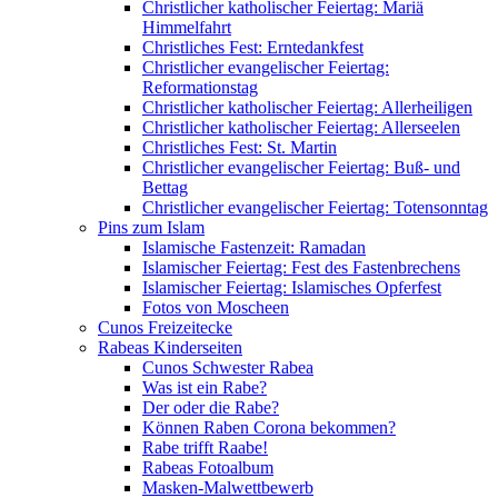
Christlicher katholischer Feiertag: Mariä
Himmelfahrt
Christliches Fest: Erntedankfest
Christlicher evangelischer Feiertag:
Reformationstag
Christlicher katholischer Feiertag: Allerheiligen
Christlicher katholischer Feiertag: Allerseelen
Christliches Fest: St. Martin
Christlicher evangelischer Feiertag: Buß- und
Bettag
Christlicher evangelischer Feiertag: Totensonntag
Pins zum Islam
Islamische Fastenzeit: Ramadan
Islamischer Feiertag: Fest des Fastenbrechens
Islamischer Feiertag: Islamisches Opferfest
Fotos von Moscheen
Cunos Freizeitecke
Rabeas Kinderseiten
Cunos Schwester Rabea
Was ist ein Rabe?
Der oder die Rabe?
Können Raben Corona bekommen?
Rabe trifft Raabe!
Rabeas Fotoalbum
Masken-Malwettbewerb